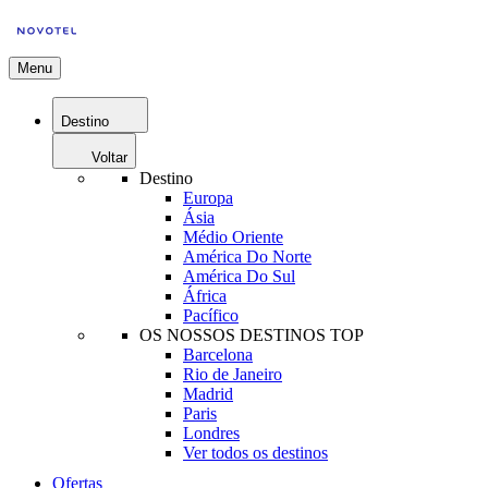
Menu
Destino
Voltar
Destino
Europa
Ásia
Médio Oriente
América Do Norte
América Do Sul
África
Pacífico
OS NOSSOS DESTINOS TOP
Barcelona
Rio de Janeiro
Madrid
Paris
Londres
Ver todos os destinos
Ofertas