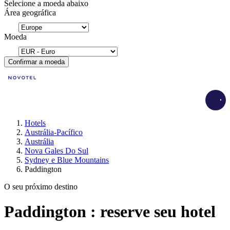
Selecione a moeda abaixo
Área geográfica
Moeda
Confirmar a moeda
Load
Hotels
Austrália-Pacífico
Austrália
Nova Gales Do Sul
Sydney e Blue Mountains
Paddington
O seu próximo destino
Paddington : reserve seu hotel