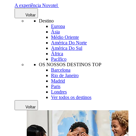
A experiência Novotel
Voltar
Destino
Europa
Ásia
Médio Oriente
América Do Norte
América Do Sul
África
Pacífico
OS NOSSOS DESTINOS TOP
Barcelona
Rio de Janeiro
Madrid
Paris
Londres
Ver todos os destinos
Voltar