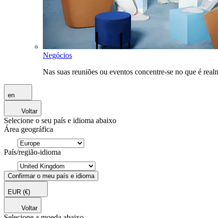
Negócios
Nas suas reuniões ou eventos concentre-se no que é rea
en
Voltar
Selecione o seu país e idioma abaixo
Área geográfica
País/região-idioma
Confirmar o meu país e idioma
EUR
(€)
Voltar
Selecione a moeda abaixo