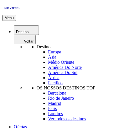
Menu
Destino
Voltar
Destino
Europa
Ásia
Médio Oriente
América Do Norte
América Do Sul
África
Pacífico
OS NOSSOS DESTINOS TOP
Barcelona
Rio de Janeiro
Madrid
Paris
Londres
Ver todos os destinos
Ofertas