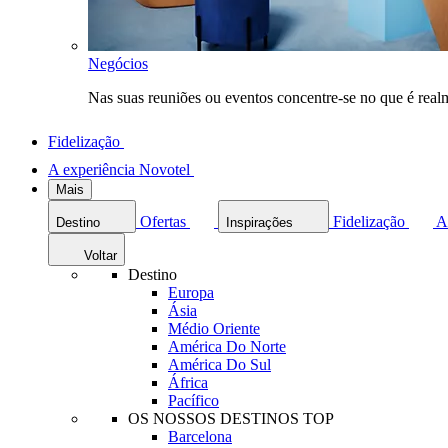
Negócios
Nas suas reuniões ou eventos concentre-se no que é rea
Fidelização
A experiência Novotel
Mais
Ofertas
Fidelização
A
Destino
Inspirações
Voltar
Destino
Europa
Ásia
Médio Oriente
América Do Norte
América Do Sul
África
Pacífico
OS NOSSOS DESTINOS TOP
Barcelona