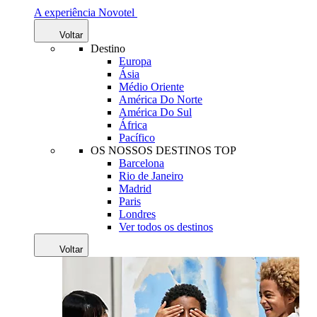
A experiência Novotel
Voltar
Destino
Europa
Ásia
Médio Oriente
América Do Norte
América Do Sul
África
Pacífico
OS NOSSOS DESTINOS TOP
Barcelona
Rio de Janeiro
Madrid
Paris
Londres
Ver todos os destinos
Voltar