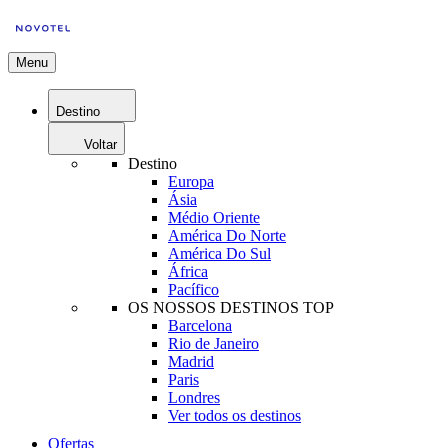
Menu
Destino
Voltar
Destino
Europa
Ásia
Médio Oriente
América Do Norte
América Do Sul
África
Pacífico
OS NOSSOS DESTINOS TOP
Barcelona
Rio de Janeiro
Madrid
Paris
Londres
Ver todos os destinos
Ofertas