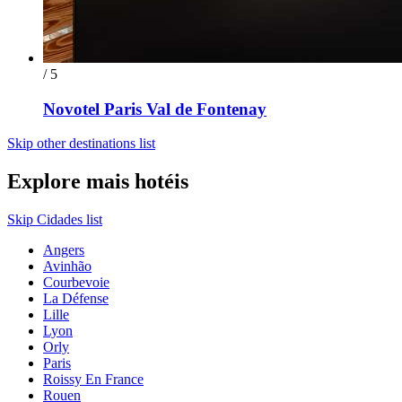
/ 5
Novotel Paris Val de Fontenay
Skip other destinations list
Explore mais hotéis
Skip Cidades list
Angers
Avinhão
Courbevoie
La Défense
Lille
Lyon
Orly
Paris
Roissy En France
Rouen