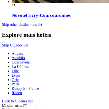
/ 5
Novotel Évry-Courcouronnes
Skip other destinations list
Explore mais hotéis
Skip Cidades list
Angers
Avinhão
Courbevoie
La Défense
Lille
Lyon
Orly
Paris
Roissy En France
Rouen
Back to Cidades list
Mostrar mais (7)