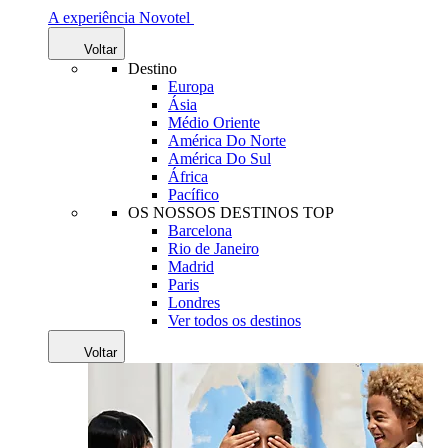
A experiência Novotel
Voltar
Destino
Europa
Ásia
Médio Oriente
América Do Norte
América Do Sul
África
Pacífico
OS NOSSOS DESTINOS TOP
Barcelona
Rio de Janeiro
Madrid
Paris
Londres
Ver todos os destinos
Voltar