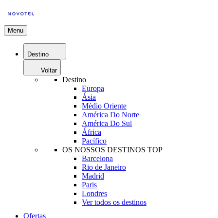
Menu
Destino
Voltar
Destino
Europa
Ásia
Médio Oriente
América Do Norte
América Do Sul
África
Pacífico
OS NOSSOS DESTINOS TOP
Barcelona
Rio de Janeiro
Madrid
Paris
Londres
Ver todos os destinos
Ofertas