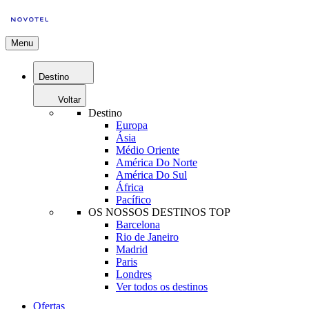
Menu
Destino
Voltar
Destino
Europa
Ásia
Médio Oriente
América Do Norte
América Do Sul
África
Pacífico
OS NOSSOS DESTINOS TOP
Barcelona
Rio de Janeiro
Madrid
Paris
Londres
Ver todos os destinos
Ofertas