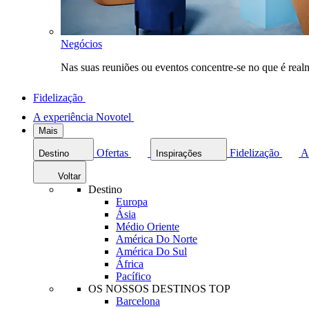
Negócios
Nas suas reuniões ou eventos concentre-se no que é rea
Fidelização
A experiência Novotel
Mais
Ofertas
Fidelização
A
Destino
Inspirações
Voltar
Destino
Europa
Ásia
Médio Oriente
América Do Norte
América Do Sul
África
Pacífico
OS NOSSOS DESTINOS TOP
Barcelona