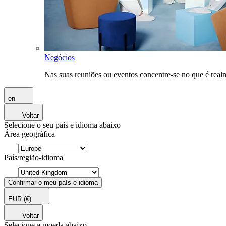
Negócios
Nas suas reuniões ou eventos concentre-se no que é rea
en
Voltar
Selecione o seu país e idioma abaixo
Área geográfica
País/região-idioma
Confirmar o meu país e idioma
EUR
(€)
Voltar
Selecione a moeda abaixo