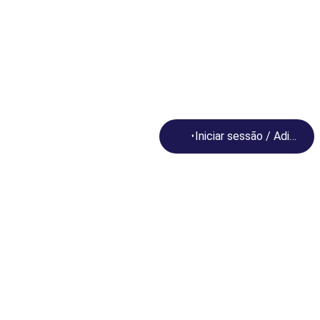
Loading...
Iniciar sessão / Adira