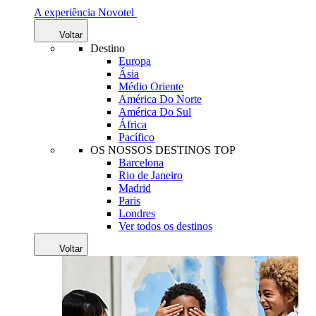
A experiência Novotel
Voltar
Destino
Europa
Ásia
Médio Oriente
América Do Norte
América Do Sul
África
Pacífico
OS NOSSOS DESTINOS TOP
Barcelona
Rio de Janeiro
Madrid
Paris
Londres
Ver todos os destinos
Voltar