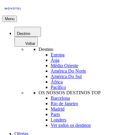
Menu
Destino
Voltar
Destino
Europa
Ásia
Médio Oriente
América Do Norte
América Do Sul
África
Pacífico
OS NOSSOS DESTINOS TOP
Barcelona
Rio de Janeiro
Madrid
Paris
Londres
Ver todos os destinos
Ofertas