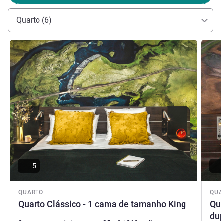
passeie pelo mercado de livros do Parc Georges-Brassens.
Quarto (6)
Jérôme TAILLARD, Gestão hoteleira
Ver detalhes
Ver de
5
QUARTO
QU
Quarto Clássico - 1 cama de tamanho King
Qu
du