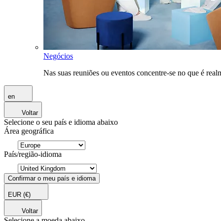
Negócios
Nas suas reuniões ou eventos concentre-se no que é rea
en
Voltar
Selecione o seu país e idioma abaixo
Área geográfica
País/região-idioma
Confirmar o meu país e idioma
EUR
(€)
Voltar
Selecione a moeda abaixo