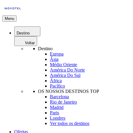
Menu
Destino
Voltar
Destino
Europa
Ásia
Médio Oriente
América Do Norte
América Do Sul
África
Pacífico
OS NOSSOS DESTINOS TOP
Barcelona
Rio de Janeiro
Madrid
Paris
Londres
Ver todos os destinos
Ofertas