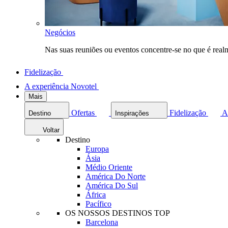
Negócios
Nas suas reuniões ou eventos concentre-se no que é rea
Fidelização
A experiência Novotel
Mais
Ofertas
Fidelização
A
Destino
Inspirações
Voltar
Destino
Europa
Ásia
Médio Oriente
América Do Norte
América Do Sul
África
Pacífico
OS NOSSOS DESTINOS TOP
Barcelona