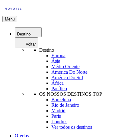
Menu
Destino
Voltar
Destino
Europa
Ásia
Médio Oriente
América Do Norte
América Do Sul
África
Pacífico
OS NOSSOS DESTINOS TOP
Barcelona
Rio de Janeiro
Madrid
Paris
Londres
Ver todos os destinos
Ofertas