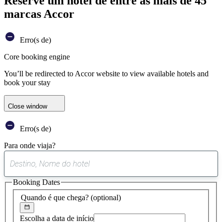
Reserve um hotel de entre as mais de 45
marcas Accor
Erro(s de)
Core booking engine
You’ll be redirected to Accor website to view available hotels and
book your stay
Close window
Erro(s de)
Para onde viaja?
0
sugestão
Booking Dates
encontrada
Quando é que chega?
(optional)
Escolha a data de início