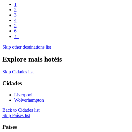
1
2
3
4
5
6
〉
Skip other destinations list
Explore mais hotéis
Skip Cidades list
Cidades
Liverpool
Wolverhampton
Back to Cidades list
Skip Países list
Países