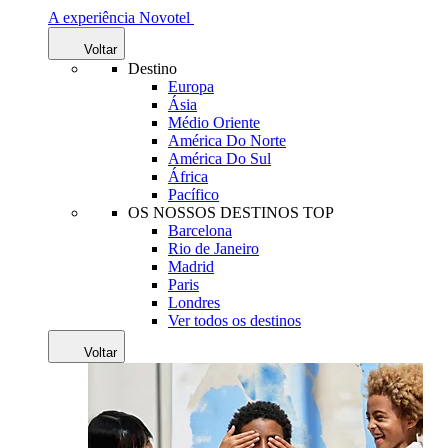
A experiência Novotel
Voltar
Destino
Europa
Ásia
Médio Oriente
América Do Norte
América Do Sul
África
Pacífico
OS NOSSOS DESTINOS TOP
Barcelona
Rio de Janeiro
Madrid
Paris
Londres
Ver todos os destinos
Voltar