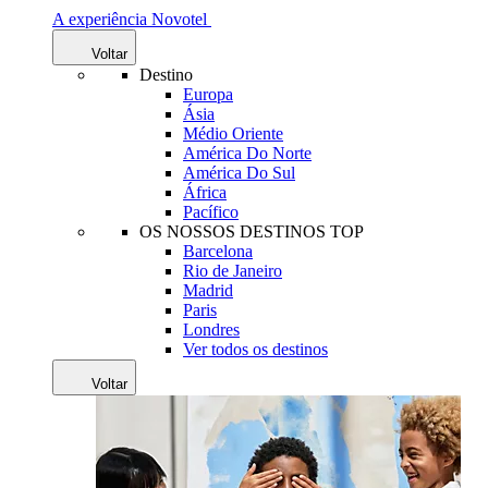
A experiência Novotel
Voltar
Destino
Europa
Ásia
Médio Oriente
América Do Norte
América Do Sul
África
Pacífico
OS NOSSOS DESTINOS TOP
Barcelona
Rio de Janeiro
Madrid
Paris
Londres
Ver todos os destinos
Voltar