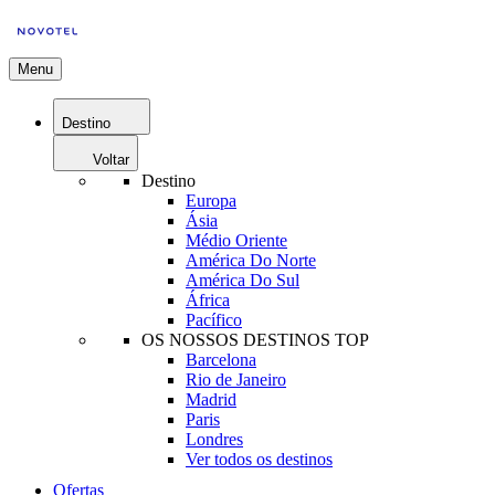
Menu
Destino
Voltar
Destino
Europa
Ásia
Médio Oriente
América Do Norte
América Do Sul
África
Pacífico
OS NOSSOS DESTINOS TOP
Barcelona
Rio de Janeiro
Madrid
Paris
Londres
Ver todos os destinos
Ofertas