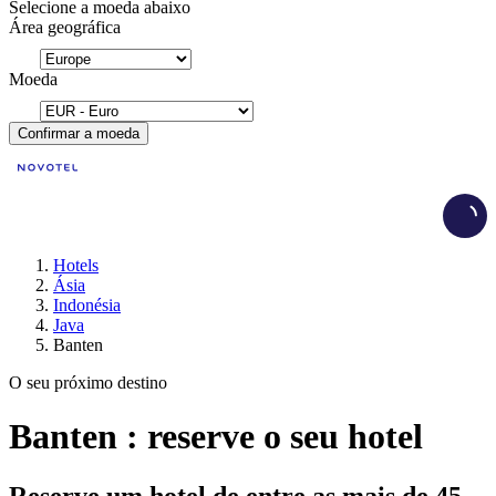
Selecione a moeda abaixo
Área geográfica
Moeda
Confirmar a moeda
Load
Hotels
Ásia
Indonésia
Java
Banten
O seu próximo destino
Banten : reserve o seu hotel
Reserve um hotel de entre as mais de 45