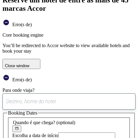
marcas Accor
Erro(s de)
Core booking engine
You’ll be redirected to Accor website to view available hotels and
book your stay
Close window
Erro(s de)
Para onde viaja?
0
sugestão
Booking Dates
encontrada
Quando é que chega?
(optional)
Escolha a data de início