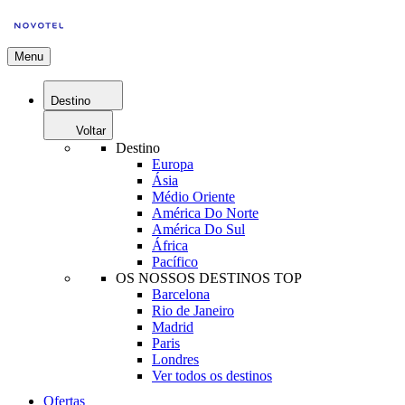
Menu
Destino
Voltar
Destino
Europa
Ásia
Médio Oriente
América Do Norte
América Do Sul
África
Pacífico
OS NOSSOS DESTINOS TOP
Barcelona
Rio de Janeiro
Madrid
Paris
Londres
Ver todos os destinos
Ofertas