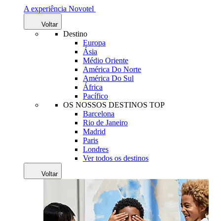
A experiência Novotel
Voltar
Destino
Europa
Ásia
Médio Oriente
América Do Norte
América Do Sul
África
Pacífico
OS NOSSOS DESTINOS TOP
Barcelona
Rio de Janeiro
Madrid
Paris
Londres
Ver todos os destinos
Voltar