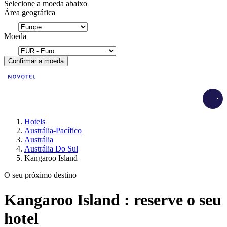
Selecione a moeda abaixo
Área geográfica
Moeda
Confirmar a moeda
Load
Hotels
Austrália-Pacífico
Austrália
Austrália Do Sul
Kangaroo Island
O seu próximo destino
Kangaroo Island : reserve o seu
hotel