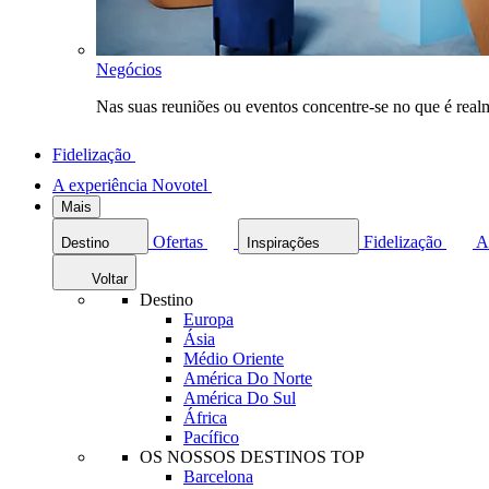
Negócios
Nas suas reuniões ou eventos concentre-se no que é rea
Fidelização
A experiência Novotel
Mais
Ofertas
Fidelização
A
Destino
Inspirações
Voltar
Destino
Europa
Ásia
Médio Oriente
América Do Norte
América Do Sul
África
Pacífico
OS NOSSOS DESTINOS TOP
Barcelona