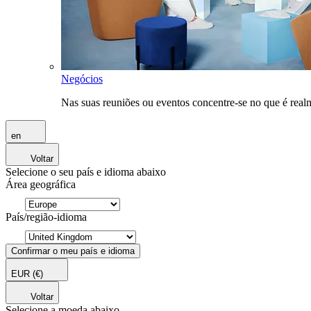
Negócios
Nas suas reuniões ou eventos concentre-se no que é rea
en
Voltar
Selecione o seu país e idioma abaixo
Área geográfica
País/região-idioma
Confirmar o meu país e idioma
EUR
(€)
Voltar
Selecione a moeda abaixo