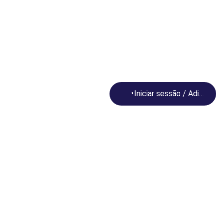
Loading...
Iniciar sessão / Adira