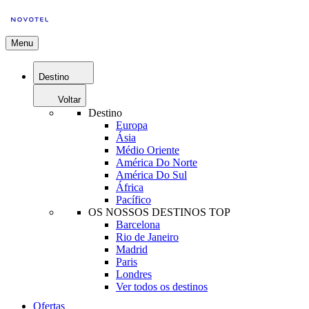
Menu
Destino
Voltar
Destino
Europa
Ásia
Médio Oriente
América Do Norte
América Do Sul
África
Pacífico
OS NOSSOS DESTINOS TOP
Barcelona
Rio de Janeiro
Madrid
Paris
Londres
Ver todos os destinos
Ofertas