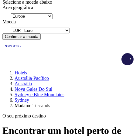
Selecione a moeda abaixo
Área geográfica
Moeda
Confirmar a moeda
Load
Hotels
Austrália-Pacífico
Austrália
Nova Gales Do Sul
Sydney e Blue Mountains
Sydney
Madame Tussauds
O seu próximo destino
Encontrar um hotel perto de