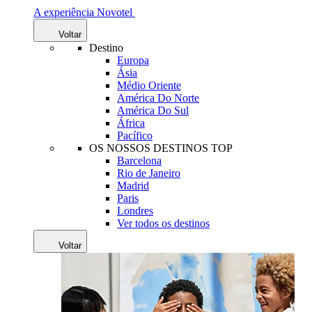
A experiência Novotel
Voltar
Destino
Europa
Ásia
Médio Oriente
América Do Norte
América Do Sul
África
Pacífico
OS NOSSOS DESTINOS TOP
Barcelona
Rio de Janeiro
Madrid
Paris
Londres
Ver todos os destinos
Voltar