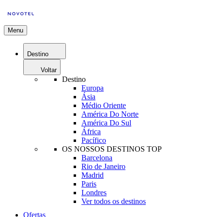
Menu
Destino
Voltar
Destino
Europa
Ásia
Médio Oriente
América Do Norte
América Do Sul
África
Pacífico
OS NOSSOS DESTINOS TOP
Barcelona
Rio de Janeiro
Madrid
Paris
Londres
Ver todos os destinos
Ofertas