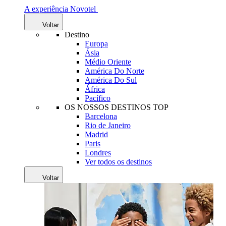
A experiência Novotel
Voltar
Destino
Europa
Ásia
Médio Oriente
América Do Norte
América Do Sul
África
Pacífico
OS NOSSOS DESTINOS TOP
Barcelona
Rio de Janeiro
Madrid
Paris
Londres
Ver todos os destinos
Voltar