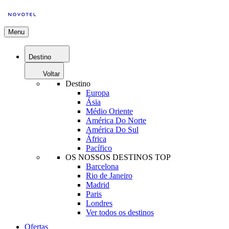
Menu
Destino
Voltar
Destino
Europa
Ásia
Médio Oriente
América Do Norte
América Do Sul
África
Pacífico
OS NOSSOS DESTINOS TOP
Barcelona
Rio de Janeiro
Madrid
Paris
Londres
Ver todos os destinos
Ofertas