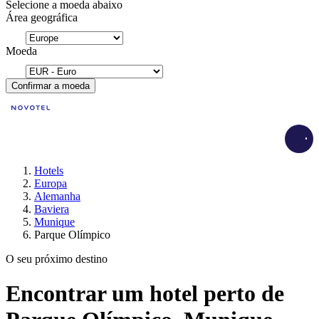
Selecione a moeda abaixo
Área geográfica
Moeda
Confirmar a moeda
Load
Hotels
Europa
Alemanha
Baviera
Munique
Parque Olímpico
O seu próximo destino
Encontrar um hotel perto de