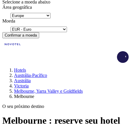
Selecione a moeda abaixo
Área geográfica
Moeda
Confirmar a moeda
Load
Hotels
Austrália-Pacífico
Austrália
Victoria
Melbourne, Yarra Valley e Goldfields
Melbourne
O seu próximo destino
Melbourne : reserve seu hotel