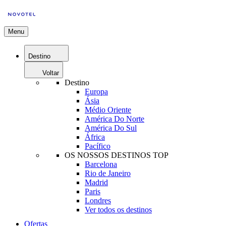
Menu
Destino
Voltar
Destino
Europa
Ásia
Médio Oriente
América Do Norte
América Do Sul
África
Pacífico
OS NOSSOS DESTINOS TOP
Barcelona
Rio de Janeiro
Madrid
Paris
Londres
Ver todos os destinos
Ofertas