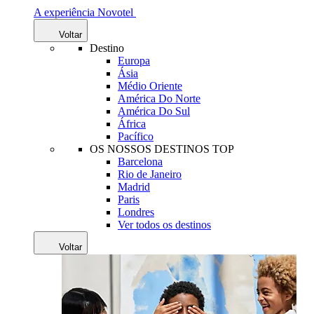
A experiência Novotel
Voltar
Destino
Europa
Ásia
Médio Oriente
América Do Norte
América Do Sul
África
Pacífico
OS NOSSOS DESTINOS TOP
Barcelona
Rio de Janeiro
Madrid
Paris
Londres
Ver todos os destinos
Voltar