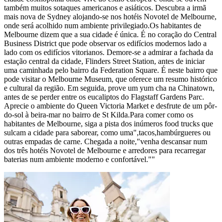
também muitos sotaques americanos e asiáticos. Descubra a irmã
mais nova de Sydney alojando-se nos hotéis Novotel de Melbourne,
onde será acolhido num ambiente privilegiado.Os habitantes de
Melbourne dizem que a sua cidade é única. É no coração do Central
Business District que pode observar os edifícios modernos lado a
lado com os edifícios vitorianos. Demore-se a admirar a fachada da
estação central da cidade, Flinders Street Station, antes de iniciar
uma caminhada pelo bairro da Federation Square. É neste bairro que
pode visitar o Melbourne Museum, que oferece um resumo histórico
e cultural da região. Em seguida, prove um yum cha na Chinatown,
antes de se perder entre os eucaliptos do Flagstaff Gardens Parc.
Aprecie o ambiente do Queen Victoria Market e desfrute de um pôr-
do-sol à beira-mar no bairro de St Kilda.Para comer como os
habitantes de Melbourne, siga a pista dos inúmeros food trucks que
sulcam a cidade para saborear, como uma",tacos,hambúrgueres ou
outras empadas de carne. Chegada a noite,"venha descansar num
dos três hotéis Novotel de Melbourne e arredores para recarregar
baterias num ambiente moderno e confortável.""