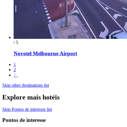
/ 5
Novotel Melbourne Airport
1
2
〉
Skip other destinations list
Explore mais hotéis
Skip Pontos de interesse list
Pontos de interesse