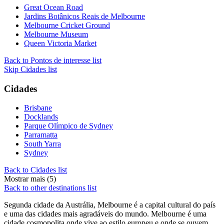
Great Ocean Road
Jardins Botânicos Reais de Melbourne
Melbourne Cricket Ground
Melbourne Museum
Queen Victoria Market
Back to Pontos de interesse list
Skip Cidades list
Cidades
Brisbane
Docklands
Parque Olímpico de Sydney
Parramatta
South Yarra
Sydney
Back to Cidades list
Mostrar mais (5)
Back to other destinations list
Segunda cidade da Austrália, Melbourne é a capital cultural do país
e uma das cidades mais agradáveis do mundo. Melbourne é uma
cidade cosmopolita onde vive ao estilo europeu e onde se ouvem