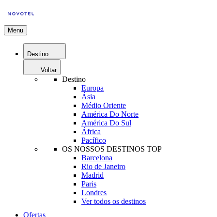
Menu
Destino
Voltar
Destino
Europa
Ásia
Médio Oriente
América Do Norte
América Do Sul
África
Pacífico
OS NOSSOS DESTINOS TOP
Barcelona
Rio de Janeiro
Madrid
Paris
Londres
Ver todos os destinos
Ofertas