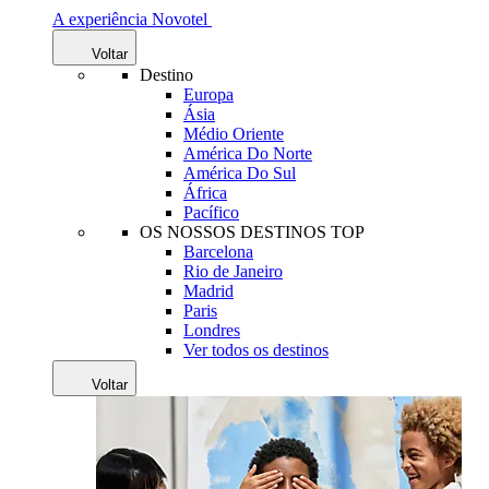
A experiência Novotel
Voltar
Destino
Europa
Ásia
Médio Oriente
América Do Norte
América Do Sul
África
Pacífico
OS NOSSOS DESTINOS TOP
Barcelona
Rio de Janeiro
Madrid
Paris
Londres
Ver todos os destinos
Voltar