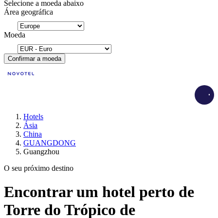
Selecione a moeda abaixo
Área geográfica
Moeda
Confirmar a moeda
Load
Hotels
Ásia
China
GUANGDONG
Guangzhou
O seu próximo destino
Encontrar um hotel perto de
Torre do Trópico de