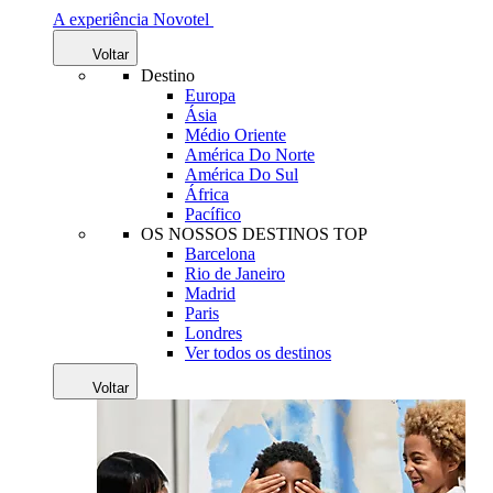
A experiência Novotel
Voltar
Destino
Europa
Ásia
Médio Oriente
América Do Norte
América Do Sul
África
Pacífico
OS NOSSOS DESTINOS TOP
Barcelona
Rio de Janeiro
Madrid
Paris
Londres
Ver todos os destinos
Voltar