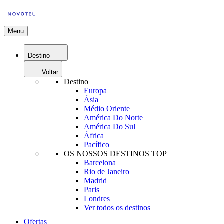
Menu
Destino
Voltar
Destino
Europa
Ásia
Médio Oriente
América Do Norte
América Do Sul
África
Pacífico
OS NOSSOS DESTINOS TOP
Barcelona
Rio de Janeiro
Madrid
Paris
Londres
Ver todos os destinos
Ofertas