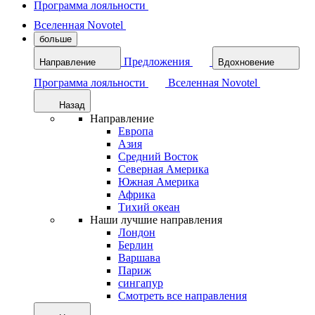
Программа лояльности
Вселенная Novotel
больше
Предложения
Направление
Вдохновение
Программа лояльности
Вселенная Novotel
Назад
Направление
Европа
Азия
Средний Восток
Северная Америка
Южная Америка
Африка
Тихий океан
Наши лучшие направления
Лондон
Берлин
Варшава
Париж
сингапур
Смотреть все направления