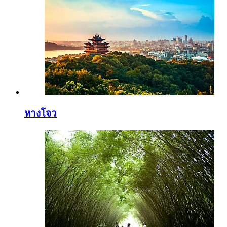
หางโจว