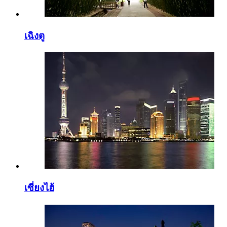
เฉิงตู
เซี่ยงไฮ้