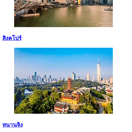
สิงคโปร์
หนานจิง