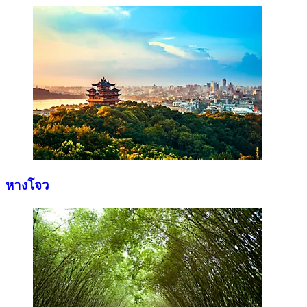
หางโจว