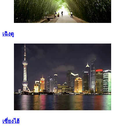
เฉิงตู
เซี่ยงไฮ้