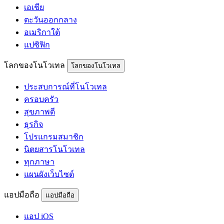
เอเชีย
ตะวันออกกลาง
อเมริกาใต้
แปซิฟิก
โลกของโนโวเทล
โลกของโนโวเทล
ประสบการณ์ที่โนโวเทล
ครอบครัว
สุขภาพดี
ธุรกิจ
โปรแกรมสมาชิก
นิตยสารโนโวเทล
ทุกภาษา
แผนผังเว็บไซต์
แอปมือถือ
แอปมือถือ
แอป iOS