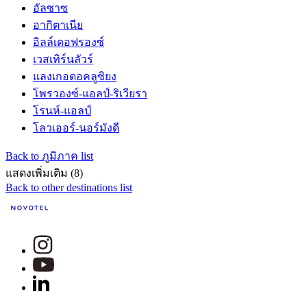
อัลซาซ
อากิตาเนีย
อิลล์เดอฟรองซ์
เวสเทิร์นลัวร์
แลงเกอดอคลูซิยง
โพรวองซ์-แอลป์-ริเวียรา
โรนห์-แอลป์
โลวเออร์-นอร์มังดี
Back to ภูมิภาค list
แสดงเพิ่มเติม (8)
Back to other destinations list