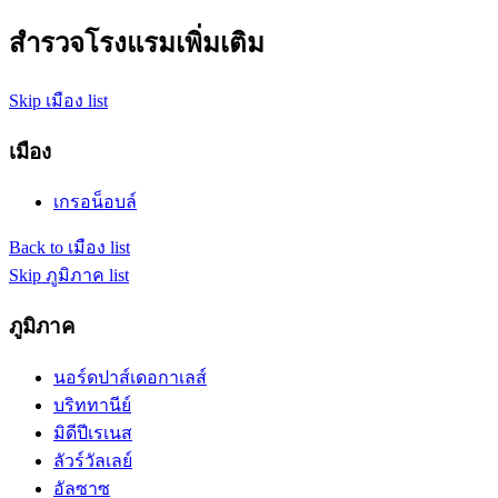
สำรวจโรงแรมเพิ่มเติม
Skip เมือง list
เมือง
เกรอน็อบล์
Back to เมือง list
Skip ภูมิภาค list
ภูมิภาค
นอร์ดปาส์เดอกาเลส์
บริททานีย์
มิดีปีเรเนส
ลัวร์วัลเลย์
อัลซาซ