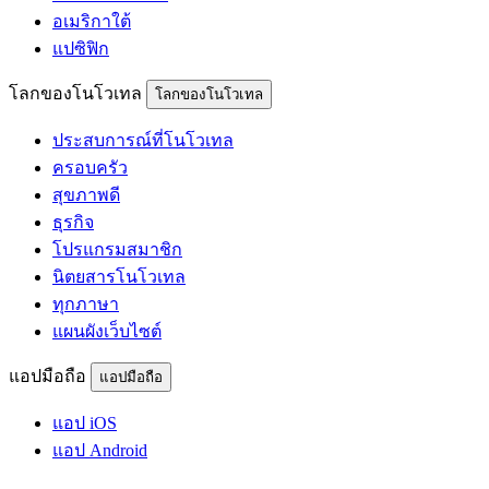
อเมริกาใต้
แปซิฟิก
โลกของโนโวเทล
โลกของโนโวเทล
ประสบการณ์ที่โนโวเทล
ครอบครัว
สุขภาพดี
ธุรกิจ
โปรแกรมสมาชิก
นิตยสารโนโวเทล
ทุกภาษา
แผนผังเว็บไซต์
แอปมือถือ
แอปมือถือ
แอป iOS
แอป Android