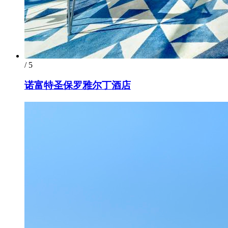
/ 5
诺富特圣保罗雅尔丁酒店