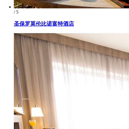
/ 5
圣保罗莫伦比诺富特酒店