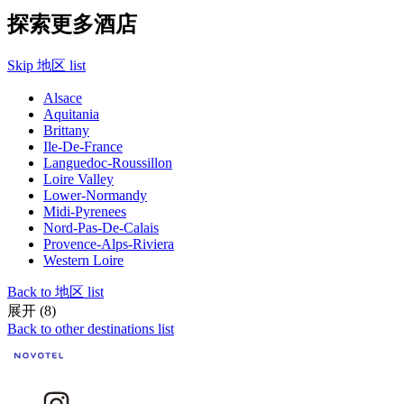
探索更多酒店
Skip 地区 list
Alsace
Aquitania
Brittany
Ile-De-France
Languedoc-Roussillon
Loire Valley
Lower-Normandy
Midi-Pyrenees
Nord-Pas-De-Calais
Provence-Alps-Riviera
Western Loire
Back to 地区 list
展开 (8)
Back to other destinations list