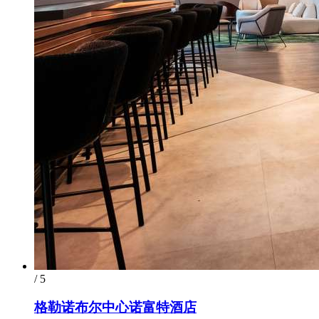
/ 5
格勒诺布尔中心诺富特酒店