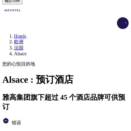
确认币种
Load
Hotels
欧洲
法国
Alsace
您的心悦目的地
Alsace : 预订酒店
雅高集团旗下超过 45 个酒店品牌可供预
订
错误