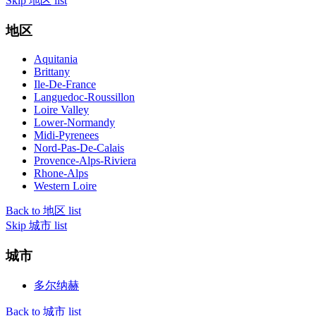
Skip 地区 list
地区
Aquitania
Brittany
Ile-De-France
Languedoc-Roussillon
Loire Valley
Lower-Normandy
Midi-Pyrenees
Nord-Pas-De-Calais
Provence-Alps-Riviera
Rhone-Alps
Western Loire
Back to 地区 list
Skip 城市 list
城市
多尔纳赫
Back to 城市 list