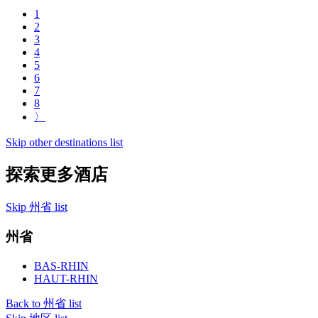
1
2
3
4
5
6
7
8
〉
Skip other destinations list
探索更多酒店
Skip 州省 list
州省
BAS-RHIN
HAUT-RHIN
Back to 州省 list