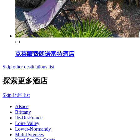
/ 5
克莱蒙费朗诺富特酒店
Skip other destinations list
探索更多酒店
Skip 地区 list
Alsace
Brittany
Ile-De-France
Loire Valley
Lower-Normandy
Midi-Pyrenees