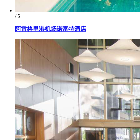
/ 5
阿雷格里港机场诺富特酒店