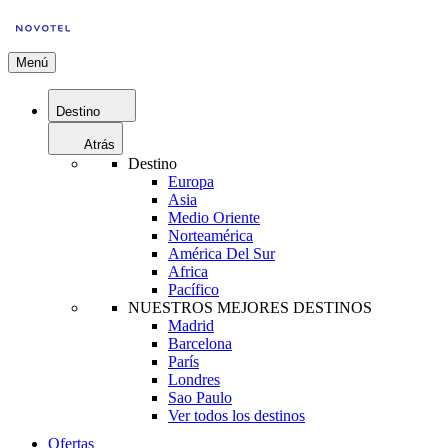
Menú
Destino
Atrás
Destino
Europa
Asia
Medio Oriente
Norteamérica
América Del Sur
Africa
Pacífico
NUESTROS MEJORES DESTINOS
Madrid
Barcelona
París
Londres
Sao Paulo
Ver todos los destinos
Ofertas