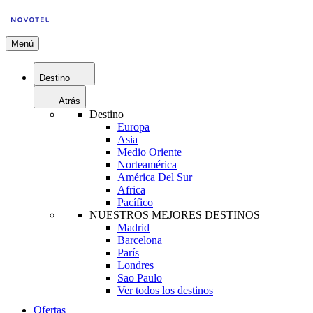
Menú
Destino
Atrás
Destino
Europa
Asia
Medio Oriente
Norteamérica
América Del Sur
Africa
Pacífico
NUESTROS MEJORES DESTINOS
Madrid
Barcelona
París
Londres
Sao Paulo
Ver todos los destinos
Ofertas