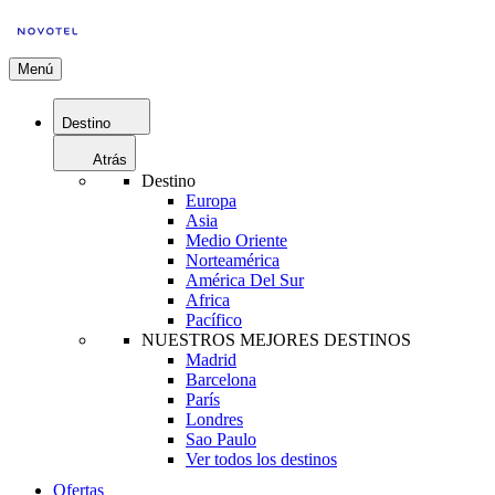
Menú
Destino
Atrás
Destino
Europa
Asia
Medio Oriente
Norteamérica
América Del Sur
Africa
Pacífico
NUESTROS MEJORES DESTINOS
Madrid
Barcelona
París
Londres
Sao Paulo
Ver todos los destinos
Ofertas