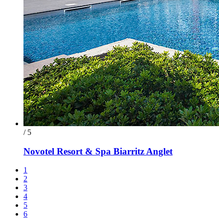
/ 5
Novotel Resort & Spa Biarritz Anglet
1
2
3
4
5
6