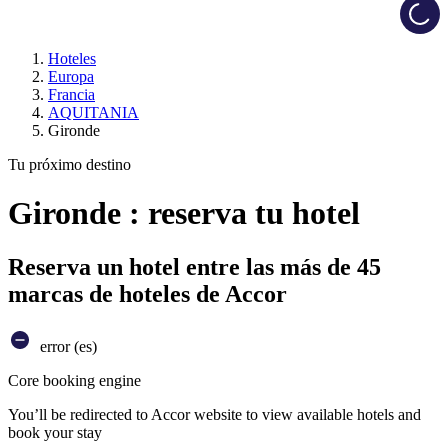
Load
Hoteles
Europa
Francia
AQUITANIA
Gironde
Tu próximo destino
Gironde : reserva tu hotel
Reserva un hotel entre las más de 45
marcas de hoteles de Accor
error (es)
Core booking engine
You’ll be redirected to Accor website to view available hotels and
book your stay