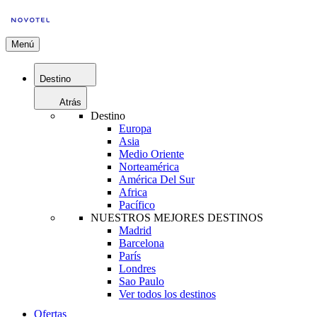
Menú
Destino
Atrás
Destino
Europa
Asia
Medio Oriente
Norteamérica
América Del Sur
Africa
Pacífico
NUESTROS MEJORES DESTINOS
Madrid
Barcelona
París
Londres
Sao Paulo
Ver todos los destinos
Ofertas