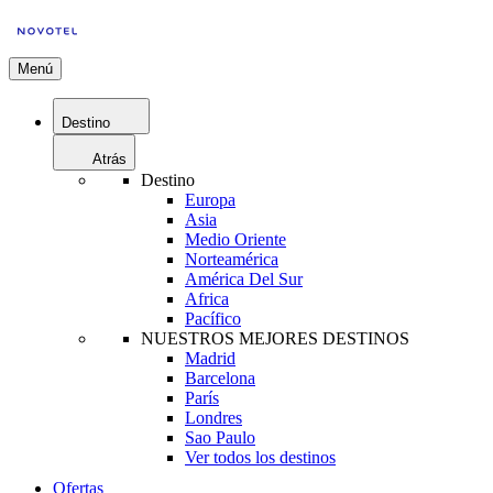
Menú
Destino
Atrás
Destino
Europa
Asia
Medio Oriente
Norteamérica
América Del Sur
Africa
Pacífico
NUESTROS MEJORES DESTINOS
Madrid
Barcelona
París
Londres
Sao Paulo
Ver todos los destinos
Ofertas