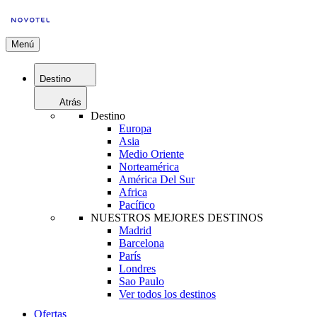
Menú
Destino
Atrás
Destino
Europa
Asia
Medio Oriente
Norteamérica
América Del Sur
Africa
Pacífico
NUESTROS MEJORES DESTINOS
Madrid
Barcelona
París
Londres
Sao Paulo
Ver todos los destinos
Ofertas