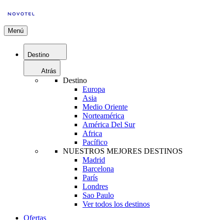
Menú
Destino
Atrás
Destino
Europa
Asia
Medio Oriente
Norteamérica
América Del Sur
Africa
Pacífico
NUESTROS MEJORES DESTINOS
Madrid
Barcelona
París
Londres
Sao Paulo
Ver todos los destinos
Ofertas