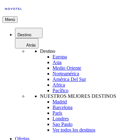
Menú
Destino
Atrás
Destino
Europa
Asia
Medio Oriente
Norteamérica
América Del Sur
Africa
Pacífico
NUESTROS MEJORES DESTINOS
Madrid
Barcelona
París
Londres
Sao Paulo
Ver todos los destinos
Ofertas