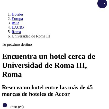
Load
Hoteles
Europa
Italia
LACIO
Roma
Universidad de Roma III
Tu próximo destino
Encuentra un hotel cerca de
Universidad de Roma III,
Roma
Reserva un hotel entre las más de 45
marcas de hoteles de Accor
error (es)