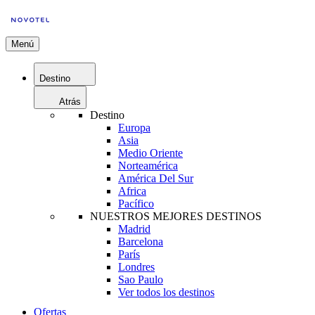
Menú
Destino
Atrás
Destino
Europa
Asia
Medio Oriente
Norteamérica
América Del Sur
Africa
Pacífico
NUESTROS MEJORES DESTINOS
Madrid
Barcelona
París
Londres
Sao Paulo
Ver todos los destinos
Ofertas