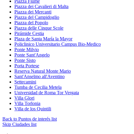
Piazza Fiume
Piazza dei Cavalieri di Malta
Piazza dei Mercanti
Piazza del Campidoglio
Piazza del Popolo
Piazza delle Cinque Scole
Pirámide Cestia
Plaza de Santa María la Mayor
Policlinico Universitario Campus Bio-Medico
Ponte Milvio
Ponte Sant'Angelo
Ponte Sisto
Porta Portese
Reserva Natural Monte Mario
Sant'Anselmo all'Aventino
Settecamini
Tumba de Cecilia Metela
Universidad de Roma Tor Vergata
Villa Glori
Villa Torlonia
Villa de los Quintili
Back to Puntos de interés list
Skip Ciudades list