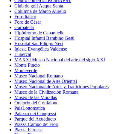
Centro comercial ROMAEST
Club de golf Acqua Santa
Columna de Marco Aurelio
Foro Itálico
Foro de César
Garbatella
Hipódromo de Capannelle
Hospital Infantil Bambino Gesù
Hospital San Filippo Neri
Iglesia Evangélica Valdense
Lupercal
MAXXI Museo Nacional del arte del siglo XXI
Monte Pincio
Monteverde
Museo Nacional Romano
Museo Nacional de Arte Oriental
Museo Nacional de Artes y Tradiciones Populares
Museo de la Civilización Romana
Museo de las Murallas
Oratorio del Gonfalone
PalaLottomatica
Palazzo dei Congressi
Parque del Acueducto
Piazza Campo de' Fiori
Piazza Farnese