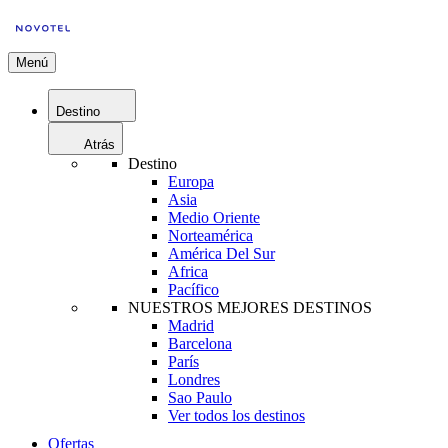
Menú
Destino
Atrás
Destino
Europa
Asia
Medio Oriente
Norteamérica
América Del Sur
Africa
Pacífico
NUESTROS MEJORES DESTINOS
Madrid
Barcelona
París
Londres
Sao Paulo
Ver todos los destinos
Ofertas