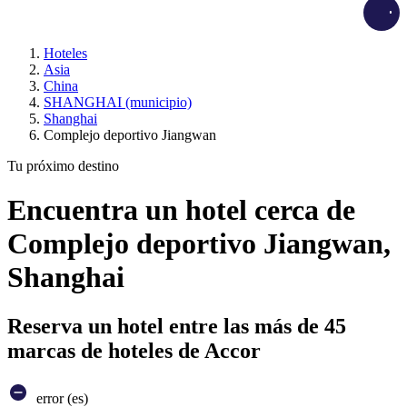
Load
Hoteles
Asia
China
SHANGHAI (municipio)
Shanghai
Complejo deportivo Jiangwan
Tu próximo destino
Encuentra un hotel cerca de
Complejo deportivo Jiangwan,
Shanghai
Reserva un hotel entre las más de 45
marcas de hoteles de Accor
error (es)