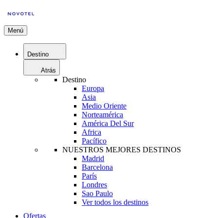
Menú
Destino
Atrás
Destino
Europa
Asia
Medio Oriente
Norteamérica
América Del Sur
Africa
Pacífico
NUESTROS MEJORES DESTINOS
Madrid
Barcelona
París
Londres
Sao Paulo
Ver todos los destinos
Ofertas