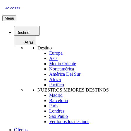
Menú
Destino
Atrás
Destino
Europa
Asia
Medio Oriente
Norteamérica
América Del Sur
Africa
Pacífico
NUESTROS MEJORES DESTINOS
Madrid
Barcelona
París
Londres
Sao Paulo
Ver todos los destinos
Ofertas