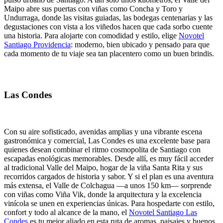
Maipo abre sus puertas con viñas como Concha y Toro y
Undurraga, donde las visitas guiadas, las bodegas centenarias y las
degustaciones con vista a los viñedos hacen que cada sorbo cuente
una historia. Para alojarte con comodidad y estilo, elige
Novotel
Santiago Providencia
: moderno, bien ubicado y pensado para que
cada momento de tu viaje sea tan placentero como un buen brindis.
Las Condes
Con su aire sofisticado, avenidas amplias y una vibrante escena
gastronómica y comercial, Las Condes es una excelente base para
quienes desean combinar el ritmo cosmopolita de Santiago con
escapadas enológicas memorables. Desde allí, es muy fácil acceder
al tradicional Valle del Maipo, hogar de la viña Santa Rita y sus
recorridos cargados de historia y sabor. Y si el plan es una aventura
más extensa, el Valle de Colchagua —a unos 150 km— sorprende
con viñas como Viña Vik, donde la arquitectura y la excelencia
vinícola se unen en experiencias únicas. Para hospedarte con estilo,
confort y todo al alcance de la mano, el
Novotel Santiago Las
Condes
es tu mejor aliado en esta ruta de aromas, paisajes y buenos