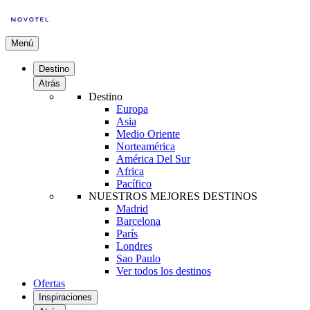
Menú
Destino
Atrás
Destino
Europa
Asia
Medio Oriente
Norteamérica
América Del Sur
Africa
Pacífico
NUESTROS MEJORES DESTINOS
Madrid
Barcelona
París
Londres
Sao Paulo
Ver todos los destinos
Ofertas
Inspiraciones