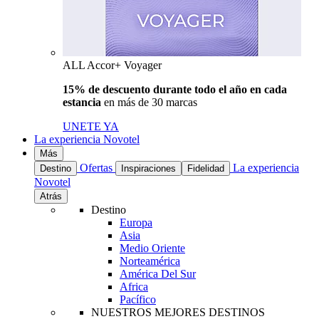
ALL Accor+ Voyager
15% de descuento durante todo el año en cada
estancia
en más de 30 marcas
UNETE YA
La experiencia Novotel
Más
Ofertas
La experiencia
Destino
Inspiraciones
Fidelidad
Novotel
Atrás
Destino
Europa
Asia
Medio Oriente
Norteamérica
América Del Sur
Africa
Pacífico
NUESTROS MEJORES DESTINOS