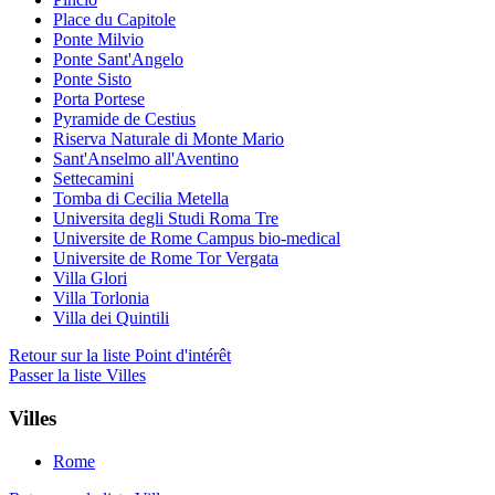
Place du Capitole
Ponte Milvio
Ponte Sant'Angelo
Ponte Sisto
Porta Portese
Pyramide de Cestius
Riserva Naturale di Monte Mario
Sant'Anselmo all'Aventino
Settecamini
Tomba di Cecilia Metella
Universita degli Studi Roma Tre
Universite de Rome Campus bio-medical
Universite de Rome Tor Vergata
Villa Glori
Villa Torlonia
Villa dei Quintili
Retour sur la liste Point d'intérêt
Passer la liste Villes
Villes
Rome