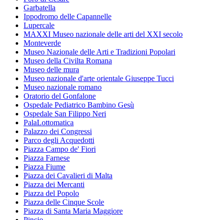
Garbatella
Ippodromo delle Capannelle
Lupercale
MAXXI Museo nazionale delle arti del XXI secolo
Monteverde
Museo Nazionale delle Arti e Tradizioni Popolari
Museo della Civilta Romana
Museo delle mura
Museo nazionale d'arte orientale Giuseppe Tucci
Museo nazionale romano
Oratorio del Gonfalone
Ospedale Pediatrico Bambino Gesù
Ospedale San Filippo Neri
PalaLottomatica
Palazzo dei Congressi
Parco degli Acquedotti
Piazza Campo de' Fiori
Piazza Farnese
Piazza Fiume
Piazza dei Cavalieri di Malta
Piazza dei Mercanti
Piazza del Popolo
Piazza delle Cinque Scole
Piazza di Santa Maria Maggiore
Pincio