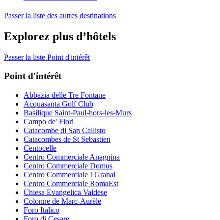
Passer la liste des autres destinations
Explorez plus d’hôtels
Passer la liste Point d'intérêt
Point d'intérêt
Abbazia delle Tre Fontane
Acquasanta Golf Club
Basilique Saint-Paul-hors-les-Murs
Campo de' Fiori
Catacombe di San Callisto
Catacombes de St Sebastien
Centocelle
Centro Commerciale Anagnina
Centro Commerciale Domus
Centro Commerciale I Granai
Centro Commerciale RomaEst
Chiesa Evangelica Valdese
Colonne de Marc-Aurèle
Foro Italico
Foro di Cesare