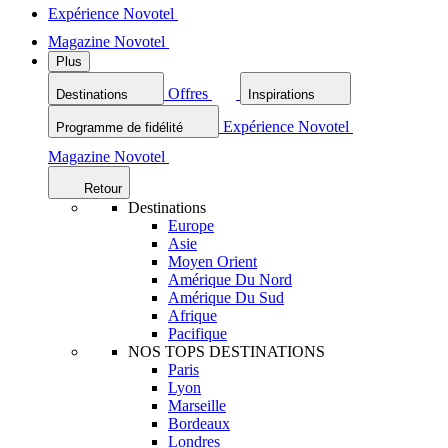
Expérience Novotel
Magazine Novotel
Plus
Offres
Destinations
Inspirations
Expérience Novotel
Programme de fidélité
Magazine Novotel
Retour
Destinations
Europe
Asie
Moyen Orient
Amérique Du Nord
Amérique Du Sud
Afrique
Pacifique
NOS TOPS DESTINATIONS
Paris
Lyon
Marseille
Bordeaux
Londres