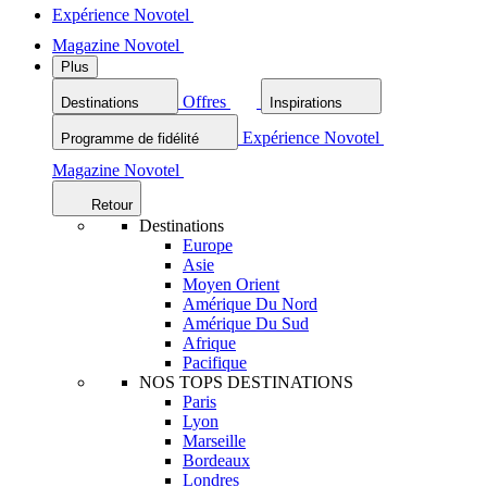
Expérience Novotel
Magazine Novotel
Plus
Offres
Destinations
Inspirations
Expérience Novotel
Programme de fidélité
Magazine Novotel
Retour
Destinations
Europe
Asie
Moyen Orient
Amérique Du Nord
Amérique Du Sud
Afrique
Pacifique
NOS TOPS DESTINATIONS
Paris
Lyon
Marseille
Bordeaux
Londres