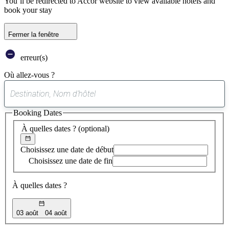
You’ll be redirected to Accor website to view available hotels and
book your stay
Fermer la fenêtre
erreur(s)
Où allez-vous ?
0
suggestion
Booking Dates
trouvée
À quelles dates ?
(optional)
Choisissez une date de début
Choisissez une date de fin
À quelles dates ?
03 août
04 août