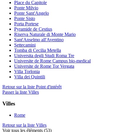
Place du Capitole
Ponte Milvio
Ponte Sant'Angelo
Ponte Sisto
Porta Portese
Pyramide de Cestius
Riserva Naturale di Monte Mario
Sant'Anselmo all'Aventino
Settecamini
Tomba di Cecilia Metella
Universita degli Studi Roma Tre
Universite de Rome Campus bio-medical
Universite de Rome Tor Vergata
Villa Torlonia
Villa dei Quintili
Retour sur la liste Point d'intérêt
Passer la liste Villes
Villes
Rome
Retour sur la liste Villes
Voir tous les éléments (53)