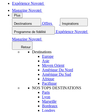
Expérience Novotel
Magazine Novotel
Plus
Offres
Destinations
Inspirations
Expérience Novotel
Programme de fidélité
Magazine Novotel
Retour
Destinations
Europe
Asie
Moyen Orient
Amérique Du Nord
Amérique Du Sud
Afrique
Pacifique
NOS TOPS DESTINATIONS
Paris
Lyon
Marseille
Bordeaux
Londres