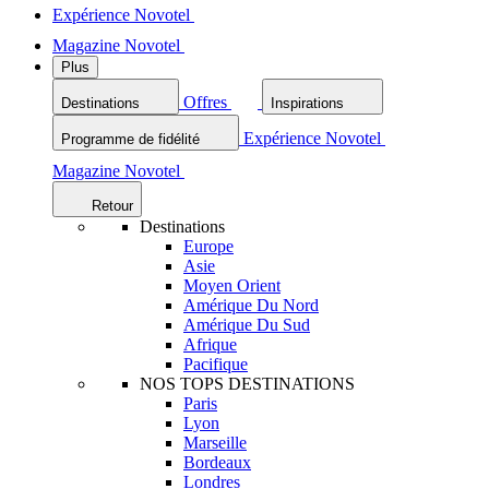
Expérience Novotel
Magazine Novotel
Plus
Offres
Destinations
Inspirations
Expérience Novotel
Programme de fidélité
Magazine Novotel
Retour
Destinations
Europe
Asie
Moyen Orient
Amérique Du Nord
Amérique Du Sud
Afrique
Pacifique
NOS TOPS DESTINATIONS
Paris
Lyon
Marseille
Bordeaux
Londres