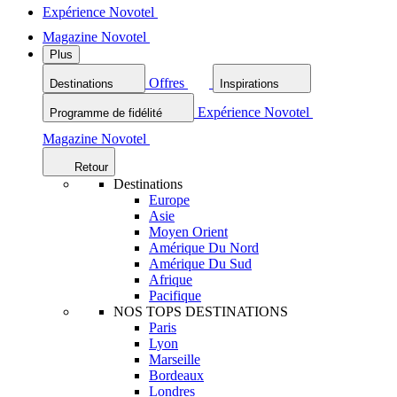
Expérience Novotel
Magazine Novotel
Plus
Offres
Destinations
Inspirations
Expérience Novotel
Programme de fidélité
Magazine Novotel
Retour
Destinations
Europe
Asie
Moyen Orient
Amérique Du Nord
Amérique Du Sud
Afrique
Pacifique
NOS TOPS DESTINATIONS
Paris
Lyon
Marseille
Bordeaux
Londres