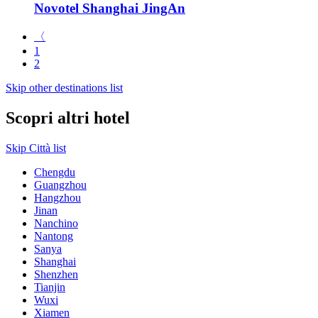
Novotel Shanghai JingAn
〈
1
2
Skip other destinations list
Scopri altri hotel
Skip Città list
Chengdu
Guangzhou
Hangzhou
Jinan
Nanchino
Nantong
Sanya
Shanghai
Shenzhen
Tianjin
Wuxi
Xiamen