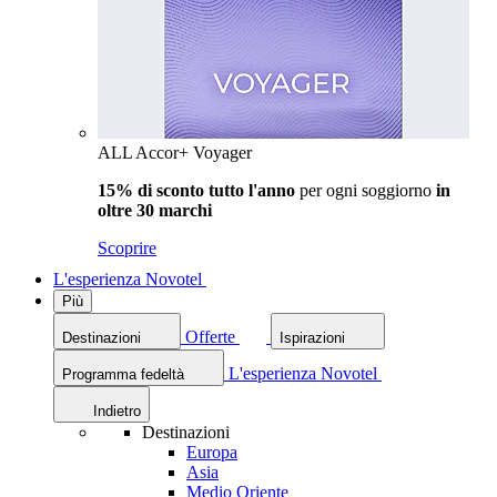
ALL Accor+ Voyager
15% di sconto tutto l'anno
per ogni soggiorno
in
oltre 30 marchi
Scoprire
L'esperienza Novotel
Più
Offerte
Destinazioni
Ispirazioni
L'esperienza Novotel
Programma fedeltà
Indietro
Destinazioni
Europa
Asia
Medio Oriente