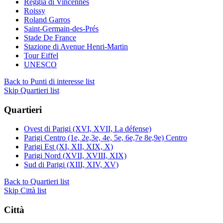
Reggia di Vincennes
Roissy
Roland Garros
Saint-Germain-des-Prés
Stade De France
Stazione di Avenue Henri-Martin
Tour Eiffel
UNESCO
Back to Punti di interesse list
Skip Quartieri list
Quartieri
Ovest di Parigi (XVI, XVII, La défense)
Parigi Centro (1e, 2e,3e, 4e, 5e, 6e,7e 8e,9e) Centro
Parigi Est (XI, XII, XIX, X)
Parigi Nord (XVII, XVIII, XIX)
Sud di Parigi (XIII, XIV, XV)
Back to Quartieri list
Skip Città list
Città