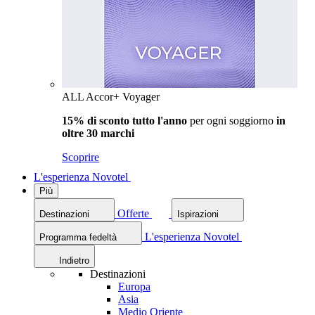
ALL Accor+ Voyager
15% di sconto tutto l'anno
per ogni soggiorno
in
oltre 30 marchi
Scoprire
L'esperienza Novotel
Più
Offerte
Destinazioni
Ispirazioni
L'esperienza Novotel
Programma fedeltà
Indietro
Destinazioni
Europa
Asia
Medio Oriente