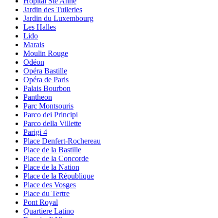
Hopital Ste Anne
Jardin des Tuileries
Jardin du Luxembourg
Les Halles
Lido
Marais
Moulin Rouge
Odéon
Opéra Bastille
Opéra de Paris
Palais Bourbon
Pantheon
Parc Montsouris
Parco dei Principi
Parco della Villette
Parigi 4
Place Denfert-Rochereau
Place de la Bastille
Place de la Concorde
Place de la Nation
Place de la République
Place des Vosges
Place du Tertre
Pont Royal
Quartiere Latino