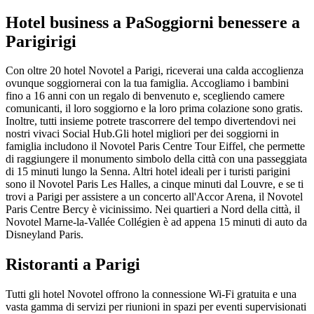
Hotel business a PaSoggiorni benessere a
Parigirigi
Con oltre 20 hotel Novotel a Parigi, riceverai una calda accoglienza
ovunque soggiornerai con la tua famiglia. Accogliamo i bambini
fino a 16 anni con un regalo di benvenuto e, scegliendo camere
comunicanti, il loro soggiorno e la loro prima colazione sono gratis.
Inoltre, tutti insieme potrete trascorrere del tempo divertendovi nei
nostri vivaci Social Hub.Gli hotel migliori per dei soggiorni in
famiglia includono il Novotel Paris Centre Tour Eiffel, che permette
di raggiungere il monumento simbolo della città con una passeggiata
di 15 minuti lungo la Senna. Altri hotel ideali per i turisti parigini
sono il Novotel Paris Les Halles, a cinque minuti dal Louvre, e se ti
trovi a Parigi per assistere a un concerto all'Accor Arena, il Novotel
Paris Centre Bercy è vicinissimo. Nei quartieri a Nord della città, il
Novotel Marne-la-Vallée Collégien è ad appena 15 minuti di auto da
Disneyland Paris.
Ristoranti a Parigi
Tutti gli hotel Novotel offrono la connessione Wi-Fi gratuita e una
vasta gamma di servizi per riunioni in spazi per eventi supervisionati