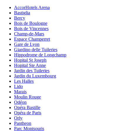
AccorHotels Arena
Bastiglia
Bercy
Bois de Boulogne
Bois de Vincennes
Champ-de-Mars
Espace Champerret
Gare de Lyon
Giardino delle Tuileries
Hippodrome de Longchamp
Hopital St Joseph
Hopital Ste Anne
Jardin des Tuileries
Jardin du Luxembourg
Les Halles
Lido
Marais
Moulin Rouge
Odéon
Opéra Bastille
Opéra de Paris
Orly
Pantheon
Parc Montsouris