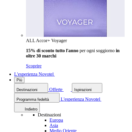
ALL Accor+ Voyager
15% di sconto tutto l'anno
per ogni soggiorno
in
oltre 30 marchi
Scoprire
L'esperienza Novotel
Più
Offerte
Destinazioni
Ispirazioni
L'esperienza Novotel
Programma fedeltà
Indietro
Destinazioni
Europa
Asia
Medio Oriente