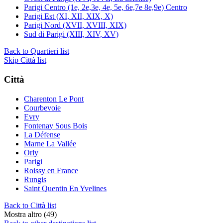
Parigi Centro (1e, 2e,3e, 4e, 5e, 6e,7e 8e,9e) Centro
Parigi Est (XI, XII, XIX, X)
Parigi Nord (XVII, XVIII, XIX)
Sud di Parigi (XIII, XIV, XV)
Back to Quartieri list
Skip Città list
Città
Charenton Le Pont
Courbevoie
Evry
Fontenay Sous Bois
La Défense
Marne La Vallée
Orly
Parigi
Roissy en France
Rungis
Saint Quentin En Yvelines
Back to Città list
Mostra altro (49)