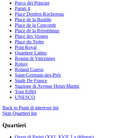
Parco dei Principi
Parigi 4
Place Denfert-Rochereau
Place de la Bastille
Place de la Concorde
Place de la République
Place des Vosges
Place du Tertre
Pont Royal
Quartiere Latino
Reggia di Vincennes
Roissy
Roland Garros
Saint-Germain-des-Prés
Stade De France
Stazione di Avenue Henri-Martin
Tour Eiffel
UNESCO
Back to Punti di interesse list
Skip Quartieri list
Quartieri
Ovest di Parigi (XVI, XVII, La défense)