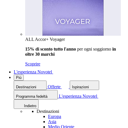
ALL Accor+ Voyager
15% di sconto tutto l'anno
per ogni soggiorno
in
oltre 30 marchi
Scoprire
L'esperienza Novotel
Più
Offerte
Destinazioni
Ispirazioni
L'esperienza Novotel
Programma fedeltà
Indietro
Destinazioni
Europa
Asia
Medio Oriente