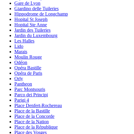
Gare de Lyon
Giardino delle Tuileries
Hippodrome de Longchamp
Hopital St Joseph
Hopital Ste Anne
Jardin des Tuileries
Jardin du Luxembourg
Les Halles
Lido
Marais
Moulin Rouge
Odéon
Opéra Bastille
Opéra de Paris
Orly
Pantheon
Parc Montsouris
Parco dei Principi
Parigi 4
Place Denfert-Rochereau
Place de la Bastille
Place de la Concorde
Place de la Nation
Place de la République
Place des Vosges