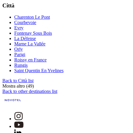
Città
Charenton Le Pont
Courbevoie
Evry
Fontenay Sous Bois
La Défense
Marne La Vallée
Orly
Parigi
Roissy en France
Rungis
Saint Quentin En Yvelines
Back to Città list
Mostra altro (49)
Back to other destinations list