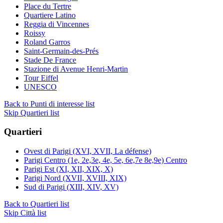
Place du Tertre
Quartiere Latino
Reggia di Vincennes
Roissy
Roland Garros
Saint-Germain-des-Prés
Stade De France
Stazione di Avenue Henri-Martin
Tour Eiffel
UNESCO
Back to Punti di interesse list
Skip Quartieri list
Quartieri
Ovest di Parigi (XVI, XVII, La défense)
Parigi Centro (1e, 2e,3e, 4e, 5e, 6e,7e 8e,9e) Centro
Parigi Est (XI, XII, XIX, X)
Parigi Nord (XVII, XVIII, XIX)
Sud di Parigi (XIII, XIV, XV)
Back to Quartieri list
Skip Città list