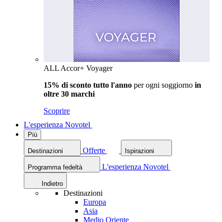
ALL Accor+ Voyager
15% di sconto tutto l'anno
per ogni soggiorno
in
oltre 30 marchi
Scoprire
L'esperienza Novotel
Più
Offerte
Destinazioni
Ispirazioni
L'esperienza Novotel
Programma fedeltà
Indietro
Destinazioni
Europa
Asia
Medio Oriente