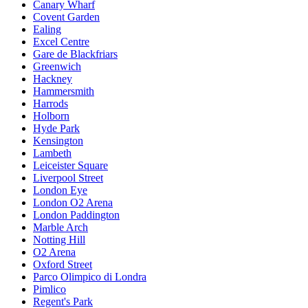
Canary Wharf
Covent Garden
Ealing
Excel Centre
Gare de Blackfriars
Greenwich
Hackney
Hammersmith
Harrods
Holborn
Hyde Park
Kensington
Lambeth
Leiceister Square
Liverpool Street
London Eye
London O2 Arena
London Paddington
Marble Arch
Notting Hill
O2 Arena
Oxford Street
Parco Olimpico di Londra
Pimlico
Regent's Park