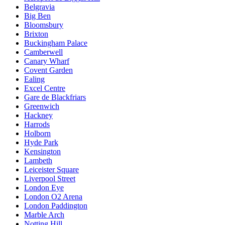
Belgravia
Big Ben
Bloomsbury
Brixton
Buckingham Palace
Camberwell
Canary Wharf
Covent Garden
Ealing
Excel Centre
Gare de Blackfriars
Greenwich
Hackney
Harrods
Holborn
Hyde Park
Kensington
Lambeth
Leiceister Square
Liverpool Street
London Eye
London O2 Arena
London Paddington
Marble Arch
Notting Hill