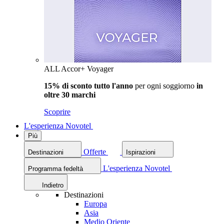
ALL Accor+ Voyager
15% di sconto tutto l'anno
per ogni soggiorno
in
oltre 30 marchi
Scoprire
L'esperienza Novotel
Più
Offerte
Destinazioni
Ispirazioni
L'esperienza Novotel
Programma fedeltà
Indietro
Destinazioni
Europa
Asia
Medio Oriente