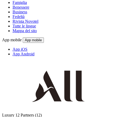
Famiglia
Benessere
Business
Fedeltà
Rivista Novotel
Tutte le lingue
Mappa del sito
App mobile
App mobile
App iOS
App Android
Luxury
12 Partners
(12)