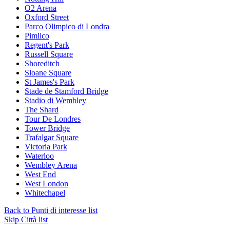
O2 Arena
Oxford Street
Parco Olimpico di Londra
Pimlico
Regent's Park
Russell Square
Shoreditch
Sloane Square
St James's Park
Stade de Stamford Bridge
Stadio di Wembley
The Shard
Tour De Londres
Tower Bridge
Trafalgar Square
Victoria Park
Waterloo
Wembley Arena
West End
West London
Whitechapel
Back to Punti di interesse list
Skip Città list